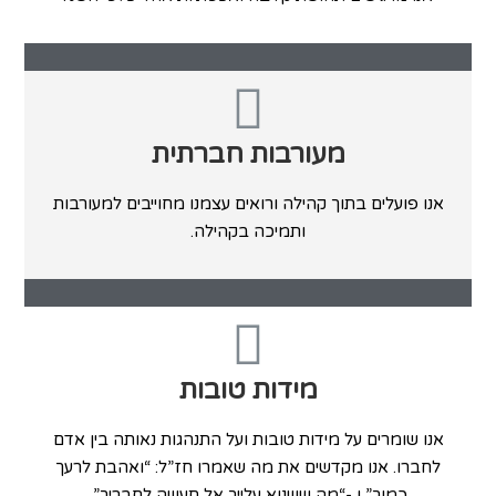
מעורבות חברתית
‬ותמיכה‭ ‬בקהילה‭.‬
מידות טובות
‬כמוך”‭ ‬ו‭- ‬“מה‭ ‬ששנוא‭ ‬עלייך‭ ‬אל‭ ‬תעשה לחבריך”‭.‬