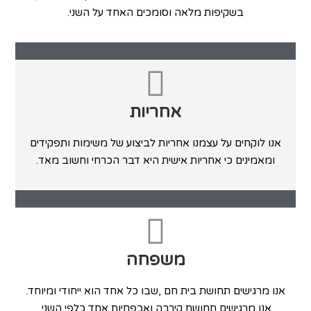
‬בשקיפות‭ ‬מלאה‭ ‬וסומכים‭ ‬האחד‭ ‬על‭ ‬השני‭.‬
אחריות
‬ומאמינים‭ ‬כי‭ ‬אחריות‭ ‬אישית‭ ‬היא‭ ‬דבר‭ ‬הכרחי וחשוב‭ ‬מאד‭.‬
משפחה
אנו‭ ‬מרגישים‭ ‬תחושת‭ ‬קירבה‭ ‬ואכפתיות‭ ‬אחד‭ ‬כלפי‭ ‬השני‭.‬