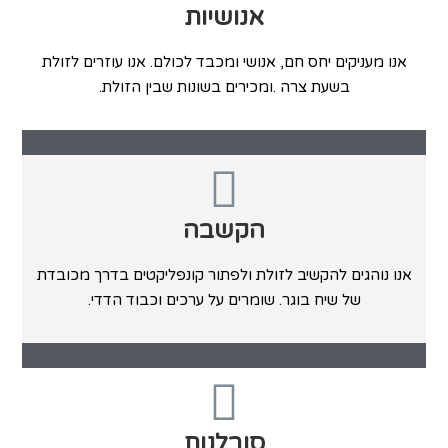
אנושיות
‬בשעת‭ ‬צרה‭. ‬ומכירים‭ ‬בשונות‭ ‬שבין‭ ‬הזולת‭.‬
הקשבה
‬של‭ ‬שיח‭ ‬בוגר‭.‬ שומרים‭ ‬על‭ ‬ערכים‭ ‬וכבוד‭ ‬הדדי‭.‬
סובלנות