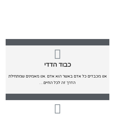
‬אדם‭.‬
כבוד הדדי
‬הדרך‭ ‬זה‭ ‬לכל‭ ‬החיים‭…‬