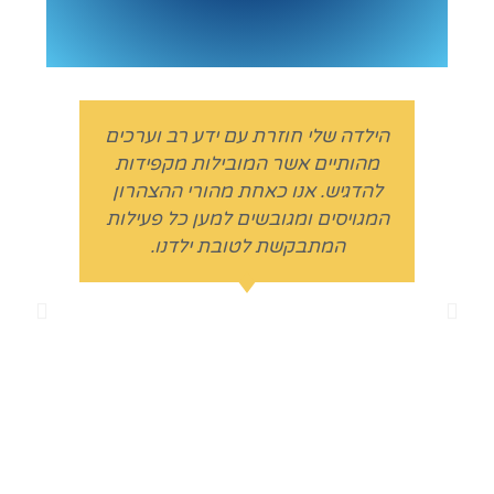
הילדה שלי חוזרת עם ידע רב וערכים
ב
מהותיים אשר המובילות מקפידות
להדגיש. אנו כאחת מהורי ההצהרון
ב
המגויסים ומגובשים למען כל פעילות
צוות המדריכים המנוסים של ליטלג׳ים כולל מנהלי
המתבקשת לטובת ילדנו.
במ
צהרון, הנוכחים לכל אורך שעות פעילות הצהרון
וזאת בכדי לוודא שצוות הצהרון המלווה ממלא
בקפידה אחר הוראות הבטיחות, הנקיון והטיפול
האישי והמסור.
ד"ר ג'ני גולדשטיין
א