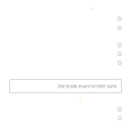
בעיות ידועות
לא קיימות
רגישות ו/או אלרגיה למזון, תרופות או לגורם
אחר
ליקוי שמיעה
ליקוי ראיה
התעלפויות / התכווצויות/ התקפי עצירת נשימה
רגישות אחרת:
אלרגיה או אסטמה
לא קיים
יש לבני/בתי מגבלה בריאותית כרונית ואסטמה.
סכרת נעורים. אפילפסיה וכדו'