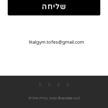
שליחה
למידע נוסף:
ליאת עזרא -050-3333421 // ויקי
עזרא-050-9667722
מייל :
litalgym.tofes@gmail.com
// פקס
משרד-09-7686462
Brandale.co.il עיצוב ובניית אתרים