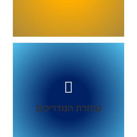
מאמינים שמתחילת הדרך זה לכל החיים...
תנועה וספורט אתגרי, קרקס ותאטרון בתנועה,
אנגלית חווייתית, אומנות, דרמה ותיאטרון, היפהופ,
זומבה, קפוארה, שחמט, בעלי חיים, כדורגל,
מהנדסים צעירים ועוד...
נבחרת המדריכים