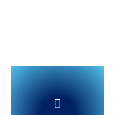
האוירה בצהרון היא אוירה של משפחה אוהבת
תומכת ומחבקת.
סוד ההצלחה של הצהרון:
אמינות, מסירות ושיתוף פעולה מלא עם ההורים.
צהרון ליטלג׳ים מתעדכן ומשתבח עם השנים
כייין טוב.