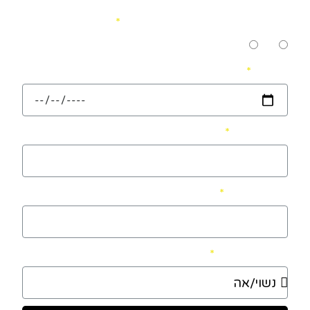
כתב התחייבות מיוחד ביחס לילד/ה עם מגבלה רפואית
שיימסר לנו ולנהוג בהתאם לאמור.
כן
לא
תאריך
שם ההורה
תעודת זהות
מצב משפחתי