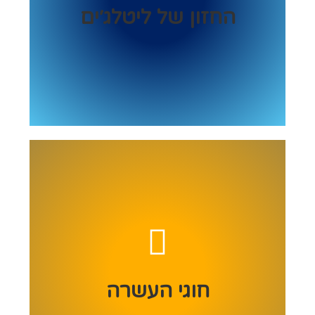
החזון של ליטלג׳ים
צהרון ״ליטלג׳ים״ הינו צהרון משפחתי שמאמין בכל
ילד וילד ומאפשר צמיחה אישית ומיצוי יכולות תוך
פיתוח זהות אישית וערכים. ילדי הצהרון ילמדו לתת
יחס של כבוד¨ הערכה וסובלנות כלפי הזולת
ולהכיר בשונות שבין הילדים מתוך אמונה כי כל
אחד יכול. אנו נסייע לילדים לרכוש ביטחון, אמון,
קבלה, הכלה ויכולת להתמודד עם סיטואציות
חוגי העשרה
שונות בחיים באמצעות חברת ילדים פעילה תוך
כדי שמירה על ערכים כבוד הדדי והמון הנאה. אנו