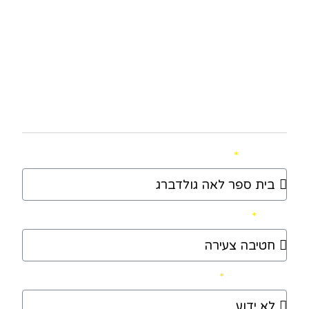
טפסי רישום לצהרון לשנת תשע"ט 2019
תקנון ונהלים - לחצו לפתיחה
בית ספר
כיתה
מספר כיתה