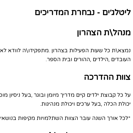
ליטלג׳ים - נבחרת המדריכים
מנהל\ת‭ ‬הצהרון
‬העובדים‭, ‬הילדים‭, ‬ההורים ובית‭ ‬הספר‭.‬
צוות‭ ‬ההדרכה
‬יכולת‭ ‬הכלה‭, ‬בעל‭ ‬ערכים ויכולת‭ ‬מנהיגות‭.‬
‭*‬לכל‭ ‬אורך‭ ‬השנה‭ ‬עובר‭ ‬הצוות‭ ‬השתלמויות‭ ‬מקיפות‭ ‬בנושאים התנהגותיים‭ ‬ודידקטיים‭ ‬ע‮’‬’י‭ ‬גופים‭ ‬חיצונייים‭ ‬המתמחים‭ ‬בנושאים אלו‭.‬