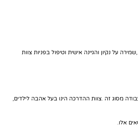
על כל קבוצת ילדים קיים‭ ‬‬מדריך‭ ‬מיומן‭ ‬ובוגר‭, ‬בעל‭ ‬ניסיון‭ ‬מוכח‭ ‬בעבודה‭ ‬עם‭ ‬ילדים‭ ‬ובעל‭ ‬יכולות‭ ‬התנהגותיות‭ ‬ודידקטיות‭ ‬לעבודה‭ ‬מסוג זה‭. ‬צוות‭ ‬ההדרכה‭ ‬הינו‭ ‬בעל‭ ‬אהבה‭ ‬לילדים‭,