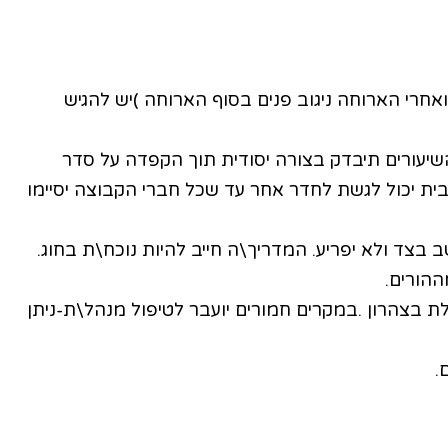
‬במחברות‭, ‬תשובות‭ ‬מלאות ונכונות‭. ‬חל‭ ‬איסור‭ ‬לגלות‭ ‬לילד‭ ‬או‭ ‬לכתוב‭ ‬במקומו‭ ‬במחברת‭. ‬ילד‭ ‬שמסיים את‭ ‬שיעורי‭ ‬הבית‭ ‬יכול‭ ‬לגשת‭ ‬לחדר‭ ‬אחר‭ ‬עד‭ ‬שכל‭ ‬חברי‭ ‬הקבוצה‭ ‬יסיימו